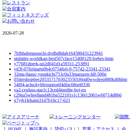
2026-07-28
7bfhhabmurauchi-dvdbd8dab164580431223941
stqfatire-worldkan-best507cface15400129-forbes-bmp
y77681dperk-up2d041d1a59311-253891
yd3f-07fujiparts0b4c0754fuji-9-75742-23341-23341
32mu-0aauc-yasukichi753c0a33maruzen-fdf-500n
05tireshop6ee205357170302355018jml0wwdeep880k40hbm
54t94-acluckylifesupportf4dfac68set0336
va2-ceglass-star1c13ced4inedite-boj-eu
c29na5wheelland481ba522101s1c136t12061w60714d866
x7yjb1lehaim31d7b16c17-621
｜
HOME
｜
施設案内
｜
貸切バス
|
｜
営業・アクセス
｜
会