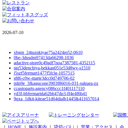
2026-07-10
xbgm_24tuzukiyae75a2424m52-0610
0be-3dusdm97413da66298-1036
adactive-store0c49adf7noa7387581-4352115
stq53denchiya-bekkan051e53d8wv-s1510
j5szf5fermart1477f5fclg-1057515
s8l6-c0w-marte3dcc0d749706-02
mln9e_3fkagucone3903f86016-031-sukuea-zx
ccautoparts-agency086ccc1f401117110
yd3f-bbfermartda62bb47dp3-ff4e4f6b41
9qxa_1dkit-kiteae51d64dialb1445lk411657014
｜
HOME
｜
施設案内
｜
貸切バス
|
｜
営業・アクセス
｜
会