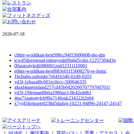
2026-07-18
c9tire-worldkan-best598cc94f15600608-tito-dm
icwd5threegood-mitsuyoshi9fa6d5cdm-1225730443g
00autostyledb980001znd12311110001
e0tire-worldkan-bestf683e01f15600270-sv-hsmc
1bchubo-sohonke7e641b340-0249-0203
yd3f-1ebazal0c601ec0ecc-500046335
gkud4partsisland257cd45b042026070779760701f
yd3f-19fermart0b6a1980ap3-ffe42eddb1
4nu71autostyleb90a7146snk234222t2n04
x7yj45fujiparts023845dafuji-10221-94896-24147-24147
｜
HOME
｜
施設案内
｜
貸切バス
|
｜
営業・アクセス
｜
会