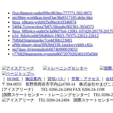
j5szc8import-outletf09ec863tru-777771-502-0972
stq38tire-worldkan-bestf3ae38a9317185-delie-bkp
9qxa_e8kaen-webf435e86ecb10346974
54t94-7cowncolora7b87c58znabc002361-3034573
9qxa_08fujico-outlet5e3a08d7fuji-12081-107420-20179-2017
p1rl_fbfujicoebb5fbd6fuji-19021-70375-22612-22612
7bfhhd3marutsuelec7ce4d36b123681
af90r-bbasty-shop5092bbf336-1mxkwvvbh9-c82x
stq74auc-livingstudiofe6674b900010033
y776820mapsports-syuppin86f720702024011054584
｜
HOME
｜
施設案内
｜
貸切バス
|
｜
営業・アクセス
｜
会
〒394-0055 長野県岡谷市字内山4769-14 株式会社やまび
[アイスアリーナ] TEL 0266-24-2494 FAX 0266-24-1198
[国際スケートセンター・トレーニングセンター] TEL 0266-24-5210