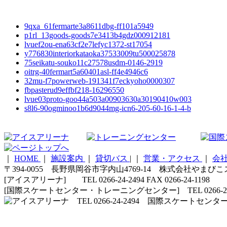
9qxa_61fermarte3a8611dbg-ff101a5949
p1rl_13goods-goods7e3413b4gdz000912181
lvuef2ou-ena63cf2e7lefyc1372-st17054
y776830interiorkataoka37533009tu500025878
75seikatu-souko11c27578usdm-0146-2919
oitrg-40fermart5a60401asl-ff4e4946c6
32mu-f7powerweb-191341f7eckyoho0000307
fbpasterud9effbf218-16296550
lvue03proto-goo44a503a00903630a30190410w003
s8l6-90ogminoo1b6d9044mg-icn6-205-60-16-1-4-b
｜
HOME
｜
施設案内
｜
貸切バス
|
｜
営業・アクセス
｜
会
〒394-0055 長野県岡谷市字内山4769-14 株式会社やまび
[アイスアリーナ] TEL 0266-24-2494 FAX 0266-24-1198
[国際スケートセンター・トレーニングセンター] TEL 0266-24-5210