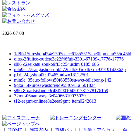
2026-07-08
1d8fz15tireshop454e1505cctcc61855515abe0llpmcup555c45b
oitrg-2ffujico-outletc3c22f46fuji-3301-67199-17776-17776
s8l6-c2seikatu-souko9ff3c254usdm-0185-686
mln9e_72sangashoesdbb572e2tb305cxfkxi-793919142362p
p1rl_24g-shop00af2465mdwn18122501
mln9e_35auc-follows50f63559su-wet-billabong-142
9qxa_5fkurosawastore9d955f6911a-501824
s8l6-8fpartsislande9c48f590104201781778176159
32mu-06naniwaya3e04066310035029
t12-eegmt-onlinee8a2eea9gmt_item0242613
｜
HOME
｜
施設案内
｜
貸切バス
|
｜
営業・アクセス
｜
会