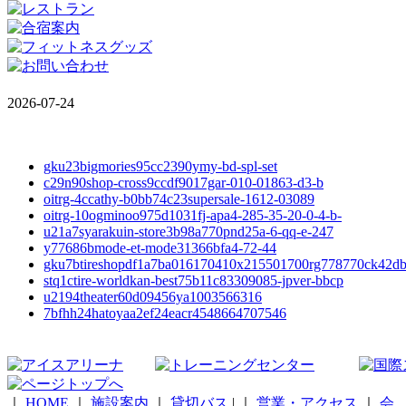
2026-07-24
gku23bigmories95cc2390ymy-bd-spl-set
c29n90shop-cross9ccdf9017gar-010-01863-d3-b
oitrg-4ccathy-b0bb74c23supersale-1612-03089
oitrg-10ogminoo975d1031fj-apa4-285-35-20-0-4-b-
u21a7syarakuin-store3b98a770pnd25a-6-qq-e-247
y77686bmode-et-mode31366bfa4-72-44
gku7btireshopdf1a7ba016170410x215501700rg778770ck42d
stq1ctire-worldkan-best75b11c83309085-jpver-bbcp
u2194theater60d09456ya1003566316
7bfhh24hatoyaa2ef24eacr4548664707546
｜
HOME
｜
施設案内
｜
貸切バス
|
｜
営業・アクセス
｜
会