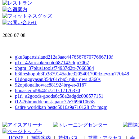
2026-07-08
gku3apartsisland212a3aac447656767077666710f
p1rl_42auc-okemoto687142cfqu7067
xbgm_37plus1toolsf74937d2tr-7668384
b3tireshopbb3fb3879145adre3205401700rizleyzm770k48
61douguyasan35dc61cbp5-pika-dws-d360s
92optionalhowac881924brg-sr-0167
65pasterud9b4657210-17176370
p1rl_a2goods-goods6c58a2adgdz000577151
t12-76branddepot-japanc72e7696t10658
6atire-worldkan-bestc5016a9a710128-t7r-mgm
｜
HOME
｜
施設案内
｜
貸切バス
|
｜
営業・アクセス
｜
会