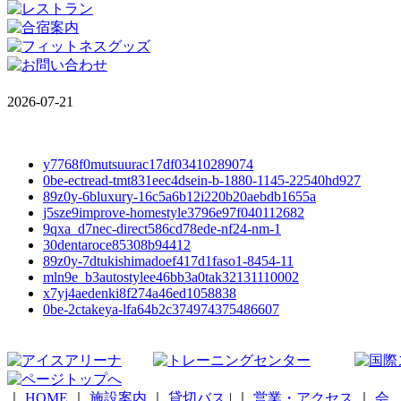
2026-07-21
y7768f0mutsuurac17df03410289074
0be-ectread-tmt831eec4dsein-b-1880-1145-22540hd927
89z0y-6bluxury-16c5a6b12i220b20aebdb1655a
j5sze9improve-homestyle3796e97f040112682
9qxa_d7nec-direct586cd78ede-nf24-nm-1
30dentaroce85308b94412
89z0y-7dtukishimadoef417d1faso1-8454-11
mln9e_b3autostylee46bb3a0tak32131110002
x7yj4aedenki8f274a46ed1058838
0be-2ctakeya-lfa64b2c374974375486607
｜
HOME
｜
施設案内
｜
貸切バス
|
｜
営業・アクセス
｜
会