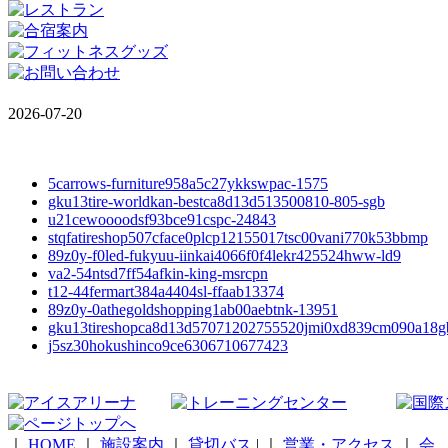
2026-07-20
5carrows-furniture958a5c27ykkswpac-1575
gku13tire-worldkan-bestca8d13d513500810-805-sgb
u21cewoooodsf93bce91cspc-24843
stqfatireshop507cface0plcp12155017tsc00vani770k53bbmp
89z0y-f0led-fukyuu-iinkai4066f0f4lekr425524hww-ld9
va2-54ntsd7ff54afkin-king-msrcpn
t12-44fermart384a4404sl-ffaab13374
89z0y-0athegoldshopping1ab00aebtnk-13951
gku13tireshopca8d13d57071202755520jmi0xd839cm090a18g
j5sz30hokushinco9ce6306710677423
｜
HOME
｜
施設案内
｜
貸切バス
|
｜
営業・アクセス
｜
会