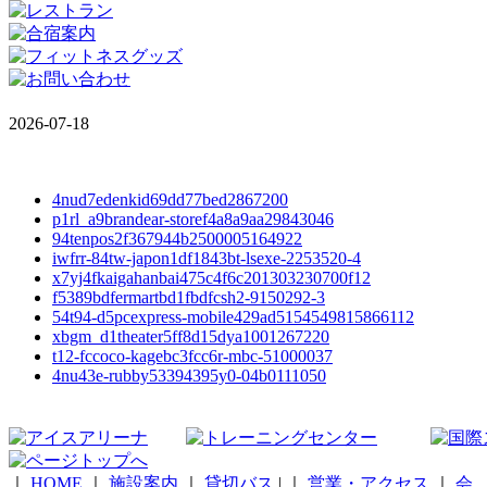
2026-07-18
4nud7edenkid69dd77bed2867200
p1rl_a9brandear-storef4a8a9aa29843046
94tenpos2f367944b2500005164922
iwfrr-84tw-japon1df1843bt-lsexe-2253520-4
x7yj4fkaigahanbai475c4f6c201303230700f12
f5389bdfermartbd1fbdfcsh2-9150292-3
54t94-d5pcexpress-mobile429ad5154549815866112
xbgm_d1theater5ff8d15dya1001267220
t12-fccoco-kagebc3fcc6r-mbc-51000037
4nu43e-rubby53394395y0-04b0111050
｜
HOME
｜
施設案内
｜
貸切バス
|
｜
営業・アクセス
｜
会