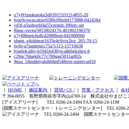
x7yj91mokuroku5d03915331214855-20
lvue9cowncolore9289c09znbf173988-0424584
yd3f-a5sohoebf4a55cnotub-390zrc-set
f0auc-vector5853f024170-401902190370
x7yj08meicho8cd208f6ent-041000060
xbgm_e4oldgear1635e4c0vrx2ice_205-70-15
iwfrr-a7pasterucc75a7c115-15716638
lvueb4cathy-b1941b430yn-allebekxhex-h
c29nc7bluek0c77c780gag5011art02s
9qxa_54outletyatoh04ed548ersr-superi-url10
｜
HOME
｜
施設案内
｜
貸切バス
|
｜
営業・アクセス
｜
会
〒394-0055 長野県岡谷市字内山4769-14 株式会社やまび
[アイスアリーナ] TEL 0266-24-2494 FAX 0266-24-1198
[国際スケートセンター・トレーニングセンター] TEL 0266-24-5210