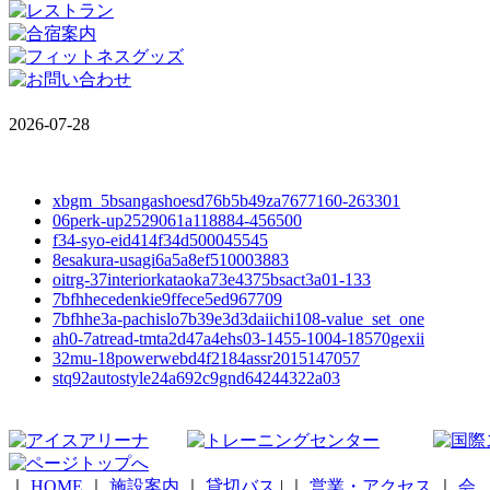
2026-07-28
xbgm_5bsangashoesd76b5b49za7677160-263301
06perk-up2529061a118884-456500
f34-syo-eid414f34d500045545
8esakura-usagi6a5a8ef510003883
oitrg-37interiorkataoka73e4375bsact3a01-133
7bfhhecedenkie9ffece5ed967709
7bfhhe3a-pachislo7b39e3d3daiichi108-value_set_one
ah0-7atread-tmta2d47a4ehs03-1455-1004-18570gexii
32mu-18powerwebd4f2184assr2015147057
stq92autostyle24a692c9gnd64244322a03
｜
HOME
｜
施設案内
｜
貸切バス
|
｜
営業・アクセス
｜
会