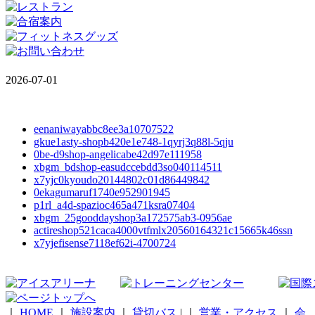
2026-07-01
eenaniwayabbc8ee3a10707522
gkue1asty-shopb420e1e748-1qyrj3q88l-5qju
0be-d9shop-angelicabe42d97e111958
xbgm_bdshop-easudccebdd3so040114511
x7yjc0kyoudo20144802c01d86449842
0ekagumaruf1740e952901945
p1rl_a4d-spazioc465a471ksra07404
xbgm_25gooddayshop3a172575ab3-0956ae
actireshop521caca4000vtfmlx20560164321c15665k46ssn
x7yjefisense7118ef62i-4700724
｜
HOME
｜
施設案内
｜
貸切バス
|
｜
営業・アクセス
｜
会