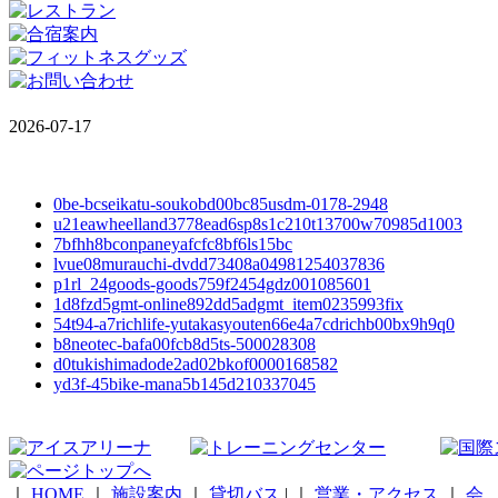
2026-07-17
0be-bcseikatu-soukobd00bc85usdm-0178-2948
u21eawheelland3778ead6sp8s1c210t13700w70985d1003
7bfhh8bconpaneyafcfc8bf6ls15bc
lvue08murauchi-dvdd73408a04981254037836
p1rl_24goods-goods759f2454gdz001085601
1d8fzd5gmt-online892dd5adgmt_item0235993fix
54t94-a7richlife-yutakasyouten66e4a7cdrichb00bx9h9q0
b8neotec-bafa00fcb8d5ts-500028308
d0tukishimadode2ad02bkof0000168582
yd3f-45bike-mana5b145d210337045
｜
HOME
｜
施設案内
｜
貸切バス
|
｜
営業・アクセス
｜
会