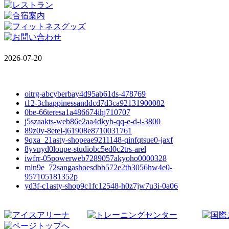
2026-07-20
oitrg-abcyberbay4d95ab61ds-478769
t12-3chappinessanddcd7d3ca92131900082
0be-66teresa1a486674ihj710707
j5szaakts-web86e2aa4dkyb-qq-e-d-i-3800
89z0y-8etel-j61908e8710031761
9qxa_21asty-shopeae9211148-qinfqtsue0-jaxf
8yvnyd0loupe-studiobc5ed0c2trs-arel
iwfrr-05powerweb7289057akyoho0000328
mln9e_72sangashoesdbb572e2tb3056hw4e0-
957105181352p
yd3f-c1asty-shop9c1fc12548-h0z7jw7u3i-0a06