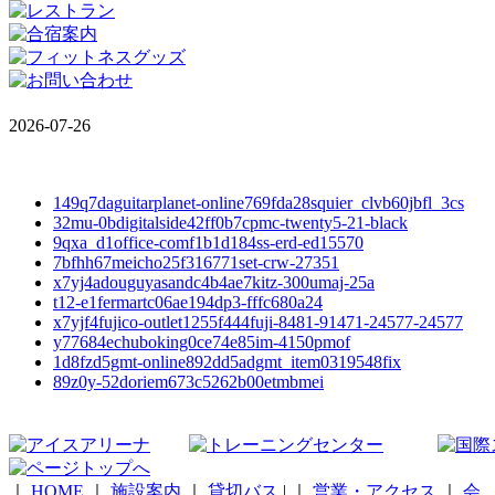
2026-07-26
149q7daguitarplanet-online769fda28squier_clvb60jbfl_3cs
32mu-0bdigitalside42ff0b7cpmc-twenty5-21-black
9qxa_d1office-comf1b1d184ss-erd-ed15570
7bfhh67meicho25f316771set-crw-27351
x7yj4adouguyasandc4b4ae7kitz-300umaj-25a
t12-e1fermartc06ae194dp3-fffc680a24
x7yjf4fujico-outlet1255f444fuji-8481-91471-24577-24577
y77684echuboking0ce74e85im-4150pmof
1d8fzd5gmt-online892dd5adgmt_item0319548fix
89z0y-52doriem673c5262b00etmbmei
｜
HOME
｜
施設案内
｜
貸切バス
|
｜
営業・アクセス
｜
会