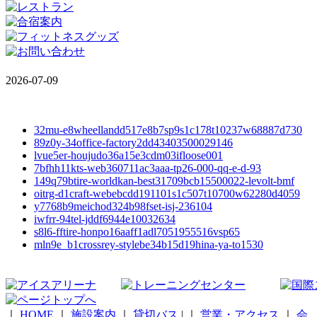
2026-07-09
32mu-e8wheellandd517e8b7sp9s1c178t10237w68887d730
89z0y-34office-factory2dd43403500029146
lvue5er-houjudo36a15e3cdm03ifloose001
7bfhh11kts-web360711ac3aaa-tp26-000-qq-e-d-93
149q79btire-worldkan-best31709bcb15500022-levolt-bmf
oitrg-d1craft-webebcdd191101s1c507t10700w62280d4059
y7768b9meichod324b98fset-isj-236104
iwfrr-94tel-jddf6944e10032634
s8l6-fftire-honpo16aaff1adl7051955516vsp65
mln9e_b1crossrey-stylebe34b15d19hina-ya-to1530
｜
HOME
｜
施設案内
｜
貸切バス
|
｜
営業・アクセス
｜
会