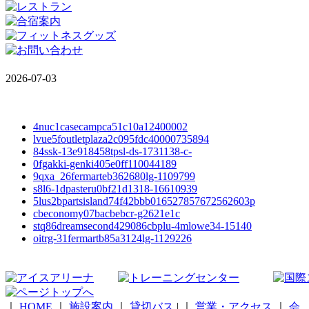
2026-07-03
4nuc1casecampca51c10a12400002
lvue5foutletplaza2c095fdc40000735894
84ssk-13e918458tpsl-ds-1731138-c-
0fgakki-genki405e0ff110044189
9qxa_26fermarteb362680lg-1109799
s8l6-1dpasteru0bf21d1318-16610939
5lus2bpartsisland74f42bbb016527857672562603p
cbeconomy07bacbebcr-g2621e1c
stq86dreamsecond429086cbplu-4mlowe34-15140
oitrg-31fermartb85a3124lg-1129226
｜
HOME
｜
施設案内
｜
貸切バス
|
｜
営業・アクセス
｜
会