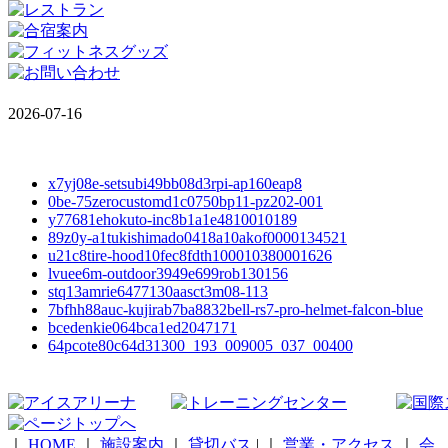
2026-07-16
x7yj08e-setsubi49bb08d3rpi-ap160eap8
0be-75zerocustomd1c0750bp11-pz202-001
y77681ehokuto-inc8b1a1e4810010189
89z0y-a1tukishimado0418a10akof0000134521
u21c8tire-hood10fec8fdth100010380001626
lvuee6m-outdoor3949e699rob130156
stq13amrie6477130aasct3m08-113
7bfhh88auc-kujirab7ba8832bell-rs7-pro-helmet-falcon-blue
bcedenkie064bca1ed2047171
64pcote80c64d31300_193_009005_037_00400
｜
HOME
｜
施設案内
｜
貸切バス
|
｜
営業・アクセス
｜
会