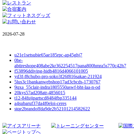
2026-07-28
u21e1setsubie65ae185rpc-ap45ghj7
0be-
abtireshope408abe2kr362254517pana800hmra5s770c42h7
f53896ddiving-hidb4816d4066101005
yd3f-f8chubo-pro-soko3f26f816sakae-211924
5lus3c1bankanwebshop17ad3cbcds-1730767
9qxa_55clair-indra1805550aswf-bht-laa-n-od
20kys57ad208atr-4856015
t12-84fujipartscd8484fbp335144
a4subaruf37da4f0eloi-ceres
stqe2brandoffda9de2b52101214582622