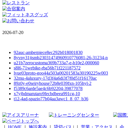
2026-07-20
92auc-amberpiece8ec292b018001830
8yvny31jismb23031474960910776081-26-31234-n
u21b7zerocustoma369b733a7-e-b10e2-000060
s8l6-71webike-rba56b71f221187572
lvue03proto-goo44a503a00201583a30190225w003
32mu-4aluxury-17d3f4a6di3f7f0d51f16170ac
89z0y-e0seiryhouse72b8e039fxn-105hyl-2
f5389c6arde5ae4c6b92204-39877078
x7yjbdmarutaro9fecbdbeea991cg-10
t12-4ad-spazio77b04aa3awc1_8_07_b36
｜
HOME
｜
施設案内
｜
貸切バス
|
｜
営業・アクセス
｜
会