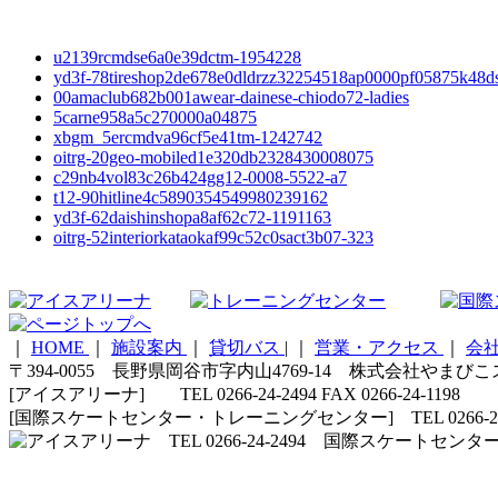
u2139rcmdse6a0e39dctm-1954228
yd3f-78tireshop2de678e0dldrzz32254518ap0000pf05875k48d
00amaclub682b001awear-dainese-chiodo72-ladies
5carne958a5c270000a04875
xbgm_5ercmdva96cf5e41tm-1242742
oitrg-20geo-mobiled1e320db2328430008075
c29nb4vol83c26b424gg12-0008-5522-a7
t12-90hitline4c5890354549980239162
yd3f-62daishinshopa8af62c72-1191163
oitrg-52interiorkataokaf99c52c0sact3b07-323
｜
HOME
｜
施設案内
｜
貸切バス
|
｜
営業・アクセス
｜
会
〒394-0055 長野県岡谷市字内山4769-14 株式会社やまび
[アイスアリーナ] TEL 0266-24-2494 FAX 0266-24-1198
[国際スケートセンター・トレーニングセンター] TEL 0266-24-5210