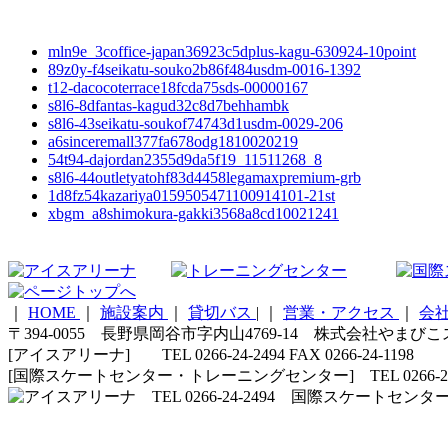
mln9e_3coffice-japan36923c5dplus-kagu-630924-10point
89z0y-f4seikatu-souko2b86f484usdm-0016-1392
t12-dacocoterrace18fcda75sds-00000167
s8l6-8dfantas-kagud32c8d7behhambk
s8l6-43seikatu-soukof74743d1usdm-0029-206
a6sinceremall377fa678odg1810020219
54t94-dajordan2355d9da5f19_11511268_8
s8l6-44outletyatohf83d4458legamaxpremium-grb
1d8fz54kazariya0159505471100914101-21st
xbgm_a8shimokura-gakki3568a8cd10021241
｜
HOME
｜
施設案内
｜
貸切バス
|
｜
営業・アクセス
｜
会
〒394-0055 長野県岡谷市字内山4769-14 株式会社やまび
[アイスアリーナ] TEL 0266-24-2494 FAX 0266-24-1198
[国際スケートセンター・トレーニングセンター] TEL 0266-24-5210