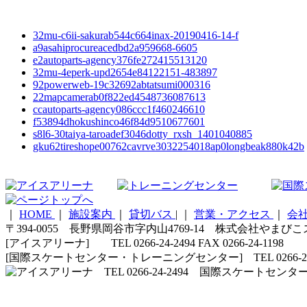
32mu-c6ii-sakurab544c664inax-20190416-14-f
a9asahiprocureacedbd2a959668-6605
e2autoparts-agency376fe272415513120
32mu-4eperk-upd2654e84122151-483897
92powerweb-19c32692abtatsumi000316
22mapcamerab0f822ed4548736087613
ccautoparts-agency086ccc1f460246610
f53894dhokushinco46f84d9510677601
s8l6-30taiya-taroadef3046dotty_rxsh_1401040885
gku62tireshope00762cavrve3032254018ap0longbeak880k42b
｜
HOME
｜
施設案内
｜
貸切バス
|
｜
営業・アクセス
｜
会
〒394-0055 長野県岡谷市字内山4769-14 株式会社やまび
[アイスアリーナ] TEL 0266-24-2494 FAX 0266-24-1198
[国際スケートセンター・トレーニングセンター] TEL 0266-24-5210