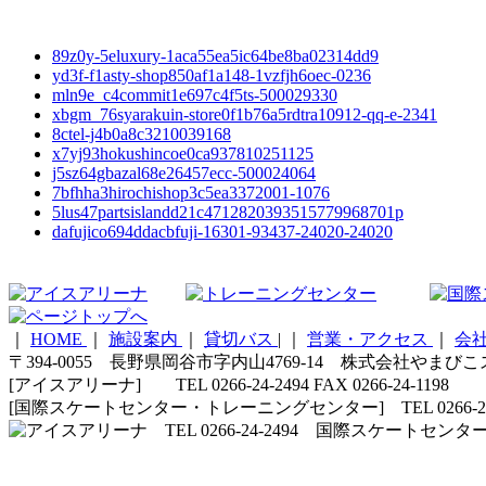
89z0y-5eluxury-1aca55ea5ic64be8ba02314dd9
yd3f-f1asty-shop850af1a148-1vzfjh6oec-0236
mln9e_c4commit1e697c4f5ts-500029330
xbgm_76syarakuin-store0f1b76a5rdtra10912-qq-e-2341
8ctel-j4b0a8c3210039168
x7yj93hokushincoe0ca937810251125
j5sz64gbazal68e26457ecc-500024064
7bfhha3hirochishop3c5ea3372001-1076
5lus47partsislandd21c4712820393515779968701p
dafujico694ddacbfuji-16301-93437-24020-24020
｜
HOME
｜
施設案内
｜
貸切バス
|
｜
営業・アクセス
｜
会
〒394-0055 長野県岡谷市字内山4769-14 株式会社やまび
[アイスアリーナ] TEL 0266-24-2494 FAX 0266-24-1198
[国際スケートセンター・トレーニングセンター] TEL 0266-24-5210