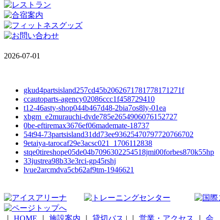
2026-07-01
gkud4partsisland257cd45b2062671781778171271f
ccautoparts-agency02086ccc1f458729410
t12-46asty-shop044b467d48-2bia7os8ly-01ea
xbgm_e2murauchi-dvde785e2654906076152727
0be-eftiremax3676ef06mademate-18737
54t94-73partsisland31dd73ee93625470797720766702
9etaiya-tarocaf29e3acsc021_1706112838
stqe0tireshope05de04b7096302254518jmi00forbes870k55hp
33justrea98b33e3rci-gp45rshj
lvue2arcmdva5cb62af9tm-1946621
｜
HOME
｜
施設案内
｜
貸切バス
|
｜
営業・アクセス
｜
会