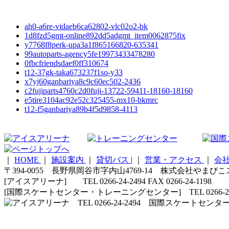
ah0-a6re-vidaeb6ca62802-vlc02o2-bk
1d8fzd5gmt-online892dd5adgmt_item0062875fix
y7768f8perk-upa3a1f865166820-635341
99autoparts-agency5fe19973433478280
0fbcfriendsdaef0ff310674
t12-37gk-taka673237f1so-y33
x7yj60ganbariya8c9c60ec502-2436
c2fujiparts4760c2d0fuji-13722-59411-18160-18160
e5tire3104ac92e52c325455-mx10-bkmrc
t12-f5ganbariya89b4f5d9858-4113
｜
HOME
｜
施設案内
｜
貸切バス
|
｜
営業・アクセス
｜
会
〒394-0055 長野県岡谷市字内山4769-14 株式会社やまび
[アイスアリーナ] TEL 0266-24-2494 FAX 0266-24-1198
[国際スケートセンター・トレーニングセンター] TEL 0266-24-5210