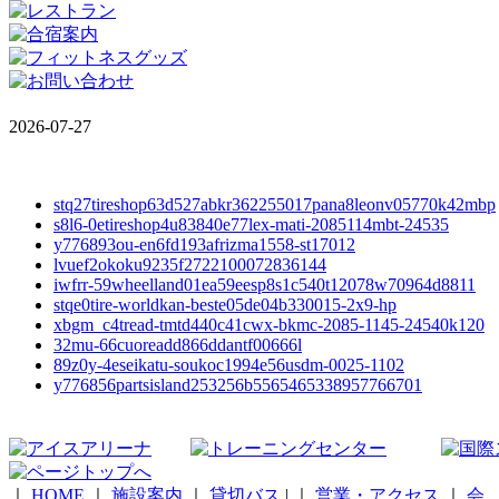
2026-07-27
stq27tireshop63d527abkr362255017pana8leonv05770k42mbp
s8l6-0etireshop4u83840e77lex-mati-2085114mbt-24535
y776893ou-en6fd193afrizma1558-st17012
lvuef2okoku9235f2722100072836144
iwfrr-59wheelland01ea59eesp8s1c540t12078w70964d8811
stqe0tire-worldkan-beste05de04b330015-2x9-hp
xbgm_c4tread-tmtd440c41cwx-bkmc-2085-1145-24540k120
32mu-66cuoreadd866ddantf00666l
89z0y-4eseikatu-soukoc1994e56usdm-0025-1102
y776856partsisland253256b5565465338957766701
｜
HOME
｜
施設案内
｜
貸切バス
|
｜
営業・アクセス
｜
会