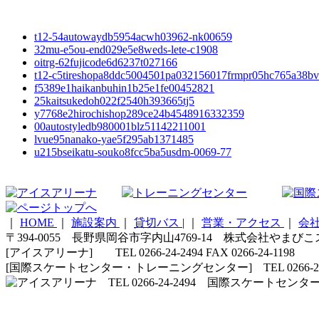
t12-54autowaydb5954acwh03962-nk00659
32mu-e5ou-end029e5e8weds-lete-c1908
oitrg-62fujicode6d6237t027166
t12-c5tireshopa8ddc5004501pa032156017frmpr05hc765a38bv
f5389e1haikanbuhin1b25e1fe00452821
25kaitsukedoh022f2540h393665tj5
y7768e2hirochishop289ce24b4548916332359
00autostyledb980001blz51142211001
lvue95nanako-yae5f295ab1371485
u215bseikatu-souko8fcc5ba5usdm-0069-77
｜
HOME
｜
施設案内
｜
貸切バス
|
｜
営業・アクセス
｜
会
〒394-0055 長野県岡谷市字内山4769-14 株式会社やまび
[アイスアリーナ] TEL 0266-24-2494 FAX 0266-24-1198
[国際スケートセンター・トレーニングセンター] TEL 0266-24-5210