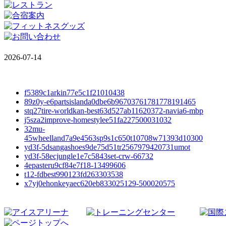
2026-07-14
f5389c1arkin77e5c1f21010438
89z0y-e6partsislanda0dbe6b96703761781778191465
stq27tire-worldkan-best63d527ab11620372-navia6-mbp
j5sza2improve-homestylee51fa227500031032
32mu-
45wheelland7a9e4563sp9s1c650t10708w71393d10300
yd3f-5dsangashoes9de75d51tr2567979420731umot
yd3f-58ecjungle1e7c5843set-crw-66732
4epasteru9cf84e7f18-13499606
t12-fdbest990123fd263303538
x7yj0ehonkeyaec620eb833025129-500020575