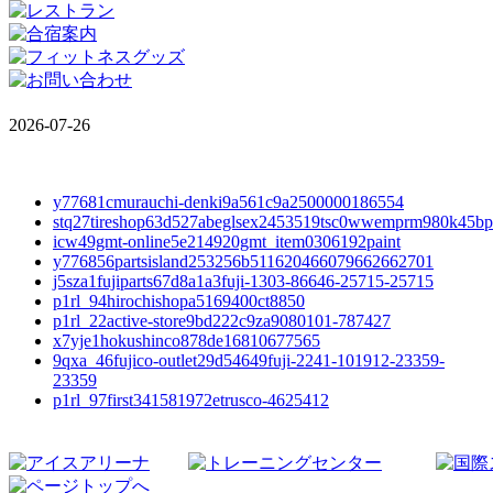
2026-07-26
y77681cmurauchi-denki9a561c9a2500000186554
stq27tireshop63d527abeglsex2453519tsc0wwemprm980k45bp
icw49gmt-online5e214920gmt_item0306192paint
y776856partsisland253256b511620466079662662701
j5sza1fujiparts67d8a1a3fuji-1303-86646-25715-25715
p1rl_94hirochishopa5169400ct8850
p1rl_22active-store9bd222c9za9080101-787427
x7yje1hokushinco878de16810677565
9qxa_46fujico-outlet29d54649fuji-2241-101912-23359-
23359
p1rl_97first341581972etrusco-4625412