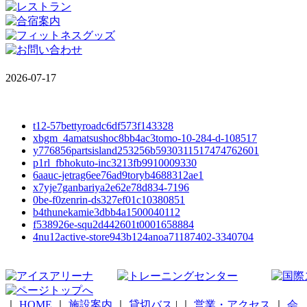
2026-07-17
t12-57bettyroadc6df573f143328
xbgm_4amatsushoc8bb4ac3tomo-10-284-d-108517
y776856partsisland253256b5930311517474762601
p1rl_fbhokuto-inc3213fb9910009330
6aauc-jetrag6ee76ad9toryb4688312ae1
x7yje7ganbariya2e62e78d834-7196
0be-f0zenrin-ds327ef01c10380851
b4thunekamie3dbb4a1500040112
f538926e-squ2d442601t0001658884
4nu12active-store943b124anoa71187402-3340704
｜
HOME
｜
施設案内
｜
貸切バス
|
｜
営業・アクセス
｜
会