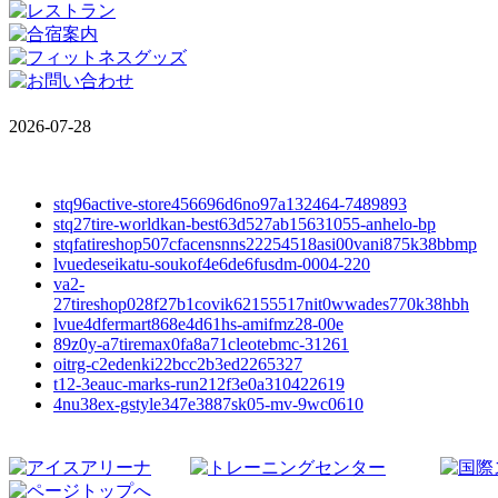
2026-07-28
stq96active-store456696d6no97a132464-7489893
stq27tire-worldkan-best63d527ab15631055-anhelo-bp
stqfatireshop507cfacensnns22254518asi00vani875k38bbmp
lvuedeseikatu-soukof4e6de6fusdm-0004-220
va2-
27tireshop028f27b1covik62155517nit0wwades770k38hbh
lvue4dfermart868e4d61hs-amifmz28-00e
89z0y-a7tiremax0fa8a71cleotebmc-31261
oitrg-c2edenki22bcc2b3ed2265327
t12-3eauc-marks-run212f3e0a310422619
4nu38ex-gstyle347e3887sk05-mv-9wc0610