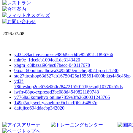
2026-07-08
yd3f-89active-storeeae989d9as04fe855851-1896766
mln9e_1dceleb1094ed1de3143420
xbgm_c8lbazal964ec87becc-040117678
9qxa_60optionalhowa3492609emiche-g02-bp-set-1230
stq27tireshop63d527ab16750425n1555514000btkts445c45bp
yd3f-
78tireshop2de678e060r28472155017fj0esmjl10770k55ds
iwfrr-08pc-expressd3bc088d4549821189748
y7768a3komehyo-online7859a3fb2600031243766
149q7acjewelry-suehiro05cbacffj62-64807p
dafujico694ddacbp342020