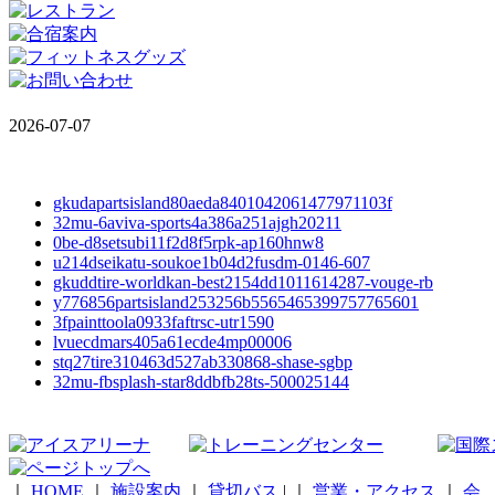
2026-07-07
gkudapartsisland80aeda8401042061477971103f
32mu-6aviva-sports4a386a251ajgh20211
0be-d8setsubi11f2d8f5rpk-ap160hnw8
u214dseikatu-soukoe1b04d2fusdm-0146-607
gkuddtire-worldkan-best2154dd1011614287-vouge-rb
y776856partsisland253256b5565465399757765601
3fpainttoola0933faftrsc-utr1590
lvuecdmars405a61ecde4mp00006
stq27tire310463d527ab330868-shase-sgbp
32mu-fbsplash-star8ddbfb28ts-500025144
｜
HOME
｜
施設案内
｜
貸切バス
|
｜
営業・アクセス
｜
会