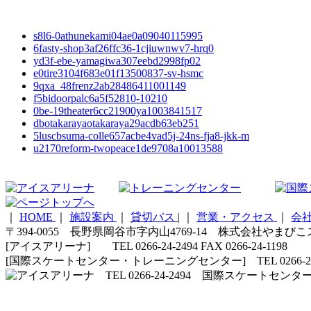
s8l6-0athunekami04ae0a09040115995
6fasty-shop3af26ffc36-1cjiuwnwv7-hrq0
yd3f-ebe-yamagiwa307eebd2998fp02
e0tire3104f683e01f13500837-sv-hsmc
9qxa_48frenz2ab28486411001149
f5bidoorpalc6a5f52810-10210
0be-19theater6cc21900ya1003841517
dbotakarayaotakaraya29acdb63eb251
5luscbsuma-colle657acbe4vad5j-24ns-fja8-jkk-m
u2170reform-twopeace1de9708a10013588
｜
HOME
｜
施設案内
｜
貸切バス
|
｜
営業・アクセス
｜
会
〒394-0055 長野県岡谷市字内山4769-14 株式会社やまび
[アイスアリーナ] TEL 0266-24-2494 FAX 0266-24-1198
[国際スケートセンター・トレーニングセンター] TEL 0266-24-5210