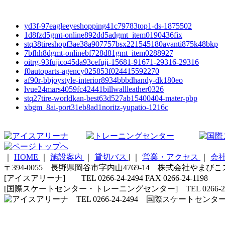
yd3f-97eagleeyeshopping41c79783top1-ds-1875502
1d8fzd5gmt-online892dd5adgmt_item0190436fix
stq38tireshopf3ae38a907757bsx221545180avanti875k48bkp
7bfhh8dgmt-onlinebf728d81gmt_item0288927
oitrg-93fujico45da93cefuji-15681-91671-29316-29316
f0autoparts-agency025853f024415592270
af90r-bbjoystyle-interior8934bbbdhandy-dk180eo
lvue24mars4059fc42441billwallleather0326
stq27tire-worldkan-best63d527ab15400404-mater-pbp
xbgm_8ai-port31eb8ad1noritz-yupatio-1216c
｜
HOME
｜
施設案内
｜
貸切バス
|
｜
営業・アクセス
｜
会
〒394-0055 長野県岡谷市字内山4769-14 株式会社やまび
[アイスアリーナ] TEL 0266-24-2494 FAX 0266-24-1198
[国際スケートセンター・トレーニングセンター] TEL 0266-24-5210