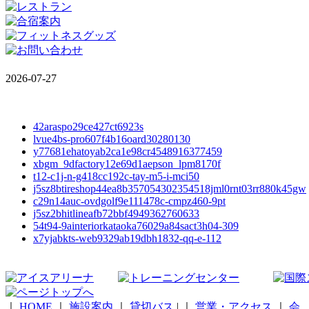
2026-07-27
42araspo29ce427ct6923s
lvue4bs-pro607f4b16oard30280130
y77681ehatoyab2ca1e98cr4548916377459
xbgm_9dfactory12e69d1aepson_lpm8170f
t12-c1j-n-g418cc192c-tay-m5-i-mci50
j5sz8btireshop44ea8b357054302354518jml0rnt03rr880k45gw
c29n14auc-ovdgolf9e111478c-cmpz460-9pt
j5sz2bhitlineafb72bbf4949362760633
54t94-9ainteriorkataoka76029a84sact3h04-309
x7yjabkts-web9329ab19dbh1832-qq-e-112
｜
HOME
｜
施設案内
｜
貸切バス
|
｜
営業・アクセス
｜
会