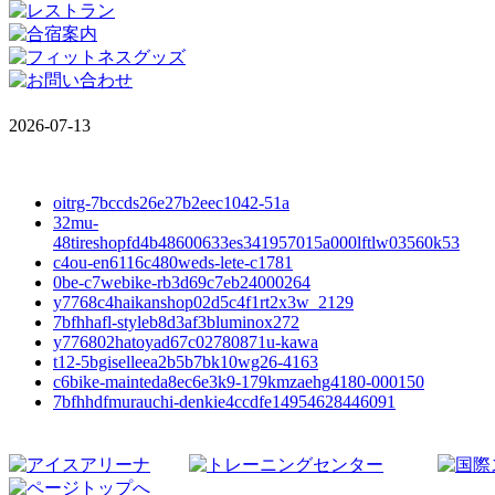
2026-07-13
oitrg-7bccds26e27b2eec1042-51a
32mu-
48tireshopfd4b48600633es341957015a000lftlw03560k53
c4ou-en6116c480weds-lete-c1781
0be-c7webike-rb3d69c7eb24000264
y7768c4haikanshop02d5c4f1rt2x3w_2129
7bfhhafl-styleb8d3af3bluminox272
y776802hatoyad67c02780871u-kawa
t12-5bgiselleea2b5b7bk10wg26-4163
c6bike-mainteda8ec6e3k9-179kmzaehg4180-000150
7bfhhdfmurauchi-denkie4ccdfe14954628446091