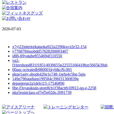
2026-07-03
x7yj22interiorkataoka922a2296kwct2e32-154
y776878jissobdd57828200003407
s8l6-69yatabe8554694f110550
va2-
f1tireshopd831f18514930655p22555166418bzr5665k39sh
00auc-screatedb980001kyblkcf6-001
gkue1asty-shopb420e1e748-1tgfp4v5hg-5qju
149q796stadium199584c396f31360839g
depasterue2a1deb115-17546896
0be-f3syarakuin-store8cb1f38actrb10912-qq-e-2258
gku5euniclass-of7ef5e02ds-2091739