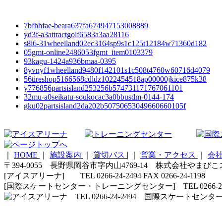
7bfhhfae-beara637fa674947153008889
yd3f-a3attractgolf6583a3aa28116
s8l6-31wheelland02ec3164sp9s1c125t12184w71360d182
05gmt-online2486053fgmt_item0103379
93kagu-1424a936bmaa-0395
8yvnyf1wheelland9480f142101s1c508t4760w60716d4079
56tireshop5166568cdldz1022454518ap00000jkice875k38
y776856partsisland253256b574731171767061101
32mu-a0seikatu-soukocac3a0bbusdm-0144-174
gku02partsisland2da202b50750653049660660105f
｜
HOME
｜
施設案内
｜
貸切バス
|
｜
営業・アクセス
｜
会
〒394-0055 長野県岡谷市字内山4769-14 株式会社やまび
[アイスアリーナ] TEL 0266-24-2494 FAX 0266-24-1198
[国際スケートセンター・トレーニングセンター] TEL 0266-24-5210