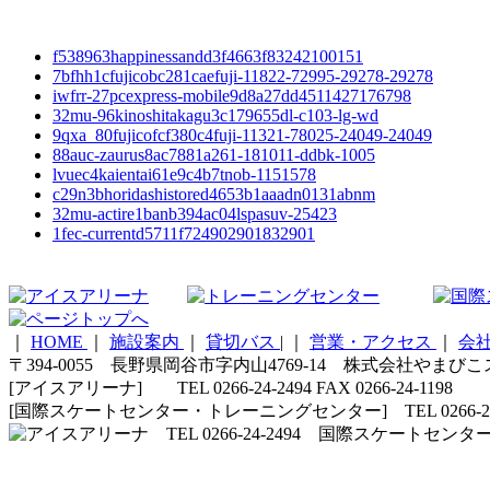
f538963happinessandd3f4663f83242100151
7bfhh1cfujicobc281caefuji-11822-72995-29278-29278
iwfrr-27pcexpress-mobile9d8a27dd4511427176798
32mu-96kinoshitakagu3c179655dl-c103-lg-wd
9qxa_80fujicofcf380c4fuji-11321-78025-24049-24049
88auc-zaurus8ac7881a261-181011-ddbk-1005
lvuec4kaientai61e9c4b7tnob-1151578
c29n3bhoridashistored4653b1aaadn0131abnm
32mu-actire1banb394ac04lspasuv-25423
1fec-currentd5711f724902901832901
｜
HOME
｜
施設案内
｜
貸切バス
|
｜
営業・アクセス
｜
会
〒394-0055 長野県岡谷市字内山4769-14 株式会社やまび
[アイスアリーナ] TEL 0266-24-2494 FAX 0266-24-1198
[国際スケートセンター・トレーニングセンター] TEL 0266-24-5210