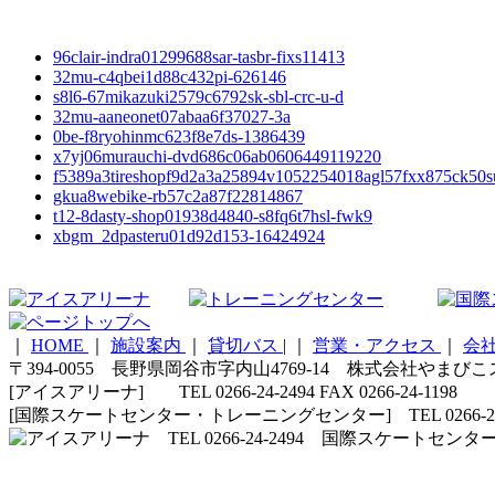
96clair-indra01299688sar-tasbr-fixs11413
32mu-c4qbei1d88c432pi-626146
s8l6-67mikazuki2579c6792sk-sbl-crc-u-d
32mu-aaneonet07abaa6f37027-3a
0be-f8ryohinmc623f8e7ds-1386439
x7yj06murauchi-dvd686c06ab0606449119220
f5389a3tireshopf9d2a3a25894v1052254018agl57fxx875ck50s
gkua8webike-rb57c2a87f22814867
t12-8dasty-shop01938d4840-s8fq6t7hsl-fwk9
xbgm_2dpasteru01d92d153-16424924
｜
HOME
｜
施設案内
｜
貸切バス
|
｜
営業・アクセス
｜
会
〒394-0055 長野県岡谷市字内山4769-14 株式会社やまび
[アイスアリーナ] TEL 0266-24-2494 FAX 0266-24-1198
[国際スケートセンター・トレーニングセンター] TEL 0266-24-5210