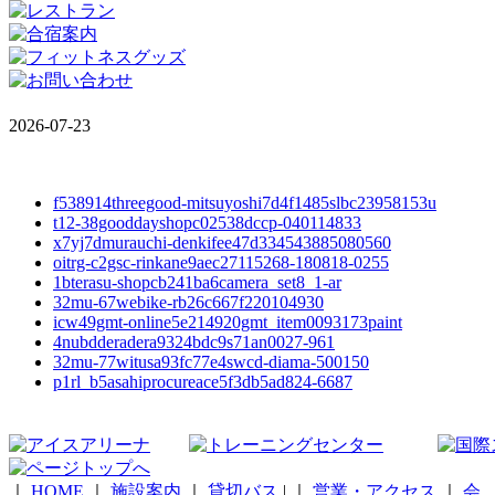
2026-07-23
f538914threegood-mitsuyoshi7d4f1485slbc23958153u
t12-38gooddayshopc02538dccp-040114833
x7yj7dmurauchi-denkifee47d334543885080560
oitrg-c2gsc-rinkane9aec27115268-180818-0255
1bterasu-shopcb241ba6camera_set8_1-ar
32mu-67webike-rb26c667f220104930
icw49gmt-online5e214920gmt_item0093173paint
4nubdderadera9324bdc9s71an0027-961
32mu-77witusa93fc77e4swcd-diama-500150
p1rl_b5asahiprocureace5f3db5ad824-6687
｜
HOME
｜
施設案内
｜
貸切バス
|
｜
営業・アクセス
｜
会