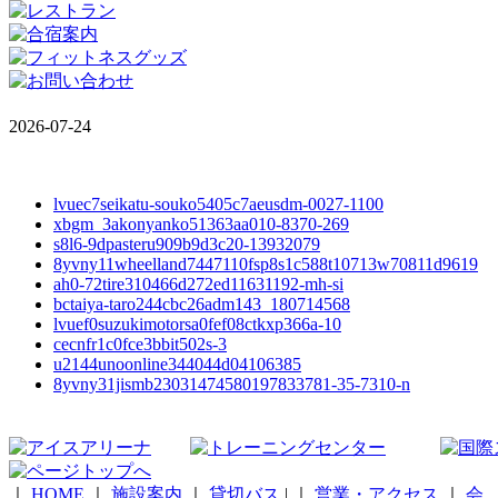
2026-07-24
lvuec7seikatu-souko5405c7aeusdm-0027-1100
xbgm_3akonyanko51363aa010-8370-269
s8l6-9dpasteru909b9d3c20-13932079
8yvny11wheelland7447110fsp8s1c588t10713w70811d9619
ah0-72tire310466d272ed11631192-mh-si
bctaiya-taro244cbc26adm143_180714568
lvuef0suzukimotorsa0fef08ctkxp366a-10
cecnfr1c0fce3bbit502s-3
u2144unoonline344044d04106385
8yvny31jismb23031474580197833781-35-7310-n
｜
HOME
｜
施設案内
｜
貸切バス
|
｜
営業・アクセス
｜
会