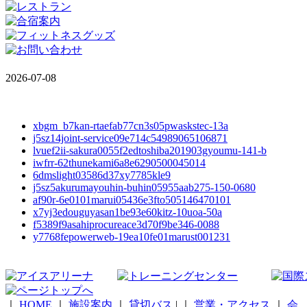
2026-07-08
xbgm_b7kan-rtaefab77cn3s05pwaskstec-13a
j5sz14joint-service09e714c54989065106871
lvuef2ii-sakura0055f2edtoshiba201903gyoumu-141-b
iwfrr-62thunekami6a8e6290500045014
6dmslight03586d37xy7785kle9
j5sz5akurumayouhin-buhin05955aab275-150-0680
af90r-6e0101marui05436e3fto505146470101
x7yj3edouguyasan1be93e60kitz-10uoa-50a
f5389f9asahiprocureace3d70f9be346-0088
y7768fepowerweb-19ea10fe01marust001231
｜
HOME
｜
施設案内
｜
貸切バス
|
｜
営業・アクセス
｜
会