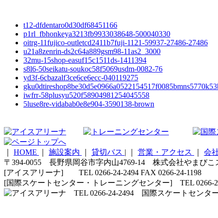
t12-dfdentaro0d30df68451166
p1rl_fbhonkeya3213fb9933038648-500040330
oitrg-11fujico-outletcd2411b7fuji-1121-59937-27486-27486
u21a8zenrin-ds2c64a889gsm98-11as2_3000
32mu-15shop-easuf15c1511ds-1411394
s8l6-50seikatu-soukoc58f5069usdm-0082-76
yd3f-6cbazalf3ce6ce6ecc-040119275
gku0dtireshop8be30d5e0966a0522154517f0085bmns5770k53
iwfrr-58plusyu520f58904981254045558
5luse8re-vidabab0e8e904-3590138-brown
｜
HOME
｜
施設案内
｜
貸切バス
|
｜
営業・アクセス
｜
会
〒394-0055 長野県岡谷市字内山4769-14 株式会社やまび
[アイスアリーナ] TEL 0266-24-2494 FAX 0266-24-1198
[国際スケートセンター・トレーニングセンター] TEL 0266-24-5210