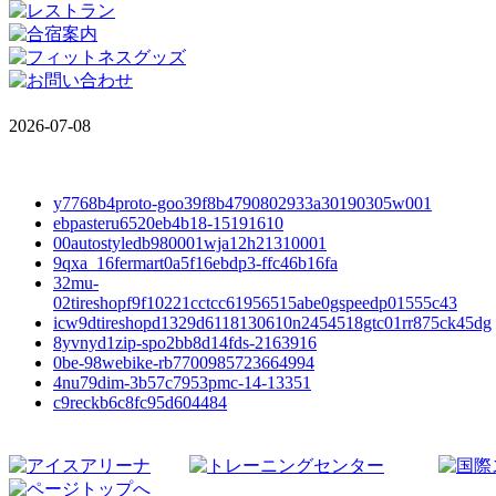
2026-07-08
y7768b4proto-goo39f8b4790802933a30190305w001
ebpasteru6520eb4b18-15191610
00autostyledb980001wja12h21310001
9qxa_16fermart0a5f16ebdp3-ffc46b16fa
32mu-
02tireshopf9f10221cctcc61956515abe0gspeedp01555c43
icw9dtireshopd1329d6118130610n2454518gtc01rr875ck45dg
8yvnyd1zip-spo2bb8d14fds-2163916
0be-98webike-rb7700985723664994
4nu79dim-3b57c7953pmc-14-13351
c9reckb6c8fc95d604484