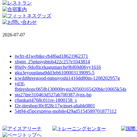
2026-07-07
iwfrr-d1webike-rb4f6ad18621962371
xbgm_25plusysbtob422c257e1043814
89z0y-9dofficekagumarche9bf69d06yy1616
gku3eyouplana9dd3eb6100003139095-5
icwddthreegood-mitsuyoshi1416dd80m-1208202957g
yd3f-
fbtireshopc065fb130000tygiz20560165420bkr10665k54s
stq27tire310463d527ab700387-lynx-bp
c0ankari4768c011re-1800158_s
f2e-tireshop30cff28c17winset-aliabk0801
54t94-d5pcexpress-mobile429ad5154589701877112